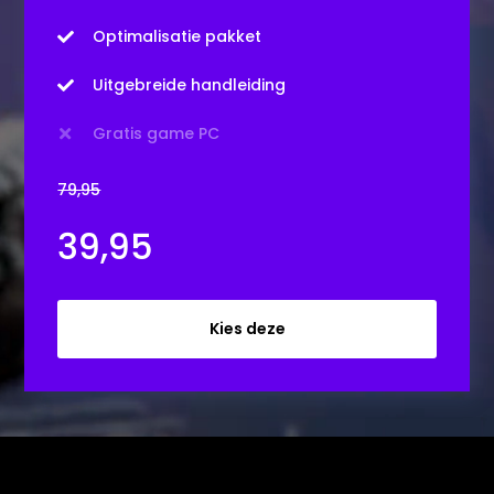
Optimalisatie pakket

Uitgebreide handleiding

Gratis game PC

79,95
39,95
Kies deze