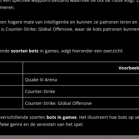
eeft een specifiek waypoint-bestand waarmee de bot de route volgt.
mmeren.
en hogere mate van intelligentie en kunnen ze patronen leren en
s Counter-Strike: Global Offensive, waar de bots patronen kunne
llende
soorten bots
in games, volgt hieronder een overzicht:
Voorbeel
Quake III Arena
Counter-Strike
Counter-Strike: Global Offensive
 verschillende soorten
bots in games
. Het illustreert hoe bots op
fieke genre en de vereisten van het spel.