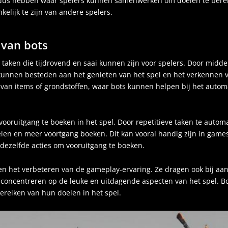
dus hebben waar spelers kunnen samenwerken om doelen te bereike
elijk te zijn van andere spelers.
 van bots
e taken die tijdrovend en saai kunnen zijn voor spelers. Door mid
kunnen besteden aan het genieten van het spel en het verkennen 
van items of grondstoffen, waar bots kunnen helpen bij het auto
ooruitgang te boeken in het spel. Door repetitieve taken te autom
elen en meer voortgang boeken. Dit kan vooral handig zijn in games
dezelfde acties om vooruitgang te boeken.
een het verbeteren van de gameplay-ervaring. Ze dragen ook bij aa
 concentreren op de leuke en uitdagende aspecten van het spel. 
ereiken van hun doelen in het spel.