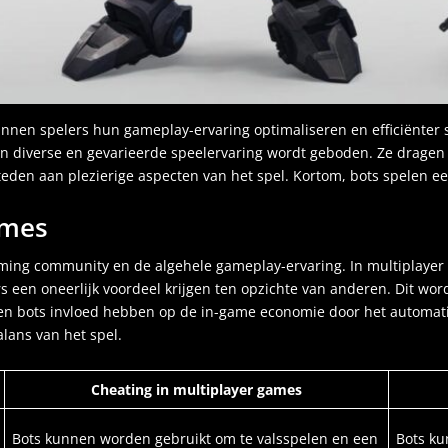
unnen spelers hun gameplay-ervaring optimaliseren en efficiënter 
n diverse en gevarieerde speelervaring wordt geboden. Ze dragen o
teden aan plezierige aspecten van het spel. Kortom, bots spelen 
ames
aming community en de algehele gameplay-ervaring. In multiplaye
s een oneerlijk voordeel krijgen ten opzichte van anderen. Dit wo
nen bots invloed hebben op de in-game economie door het automati
alans van het spel.
Cheating in multiplayer games
Bots kunnen worden gebruikt om te valsspelen en een
Bots k