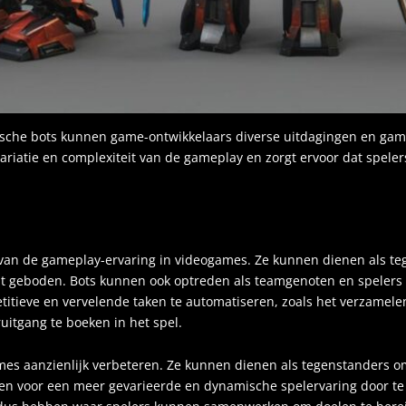
ische bots kunnen game-ontwikkelaars diverse uitdagingen en game
variatie en complexiteit van de gameplay en zorgt ervoor dat spele
n van de gameplay-ervaring in videogames. Ze kunnen dienen als t
t geboden. Bots kunnen ook optreden als teamgenoten en spelers 
tieve en vervelende taken te automatiseren, zoals het verzamel
ruitgang te boeken in het spel.
es aanzienlijk verbeteren. Ze kunnen dienen als tegenstanders o
en voor een meer gevarieerde en dynamische spelervaring door te 