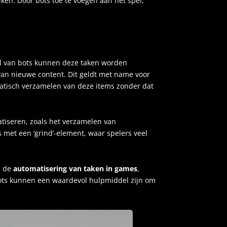
n. Door bots toe te voegen aan het spel,
del van bots kunnen deze taken worden
van nieuwe content. Dit geldt met name voor
matisch verzamelen van deze items zonder dat
atiseren, zoals het verzamelen van
 met een ‘grind’-element, waar spelers veel
n de
automatisering van taken in games
,
Bots kunnen een waardevol hulpmiddel zijn om