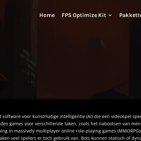
Home
FPS Optimize Kit
Pakkett
 software voor kunstmatige intelligentie (AI) die een videospel spe
ideo games voor verschillende taken, zoals het nabootsen van mense
ing in massively multiplayer online role-playing games (
MMORPG
n veel spelers er toch gebruik van. Bots kunnen statisch of dynam