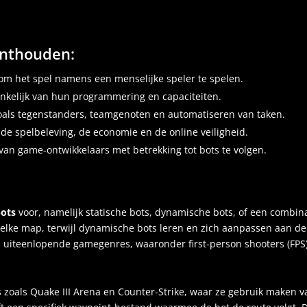
onthouden:
 om het spel namens een menselijke speler te spelen.
ankelijk van hun programmering en capaciteiten.
zoals tegenstanders, teamgenoten en automatiseren van taken.
de spelbeleving, de economie en de online veiligheid.
n van game-ontwikkelaars met betrekking tot bots te volgen.
bots
voor, namelijk statische bots, dynamische bots, of een combina
elke map, terwijl dynamische bots leren en zich aanpassen aan de 
 uiteenlopende gamegenres, waaronder first-person shooters (
FPS
mes zoals Quake III Arena en Counter-Strike, waar ze gebruik mak