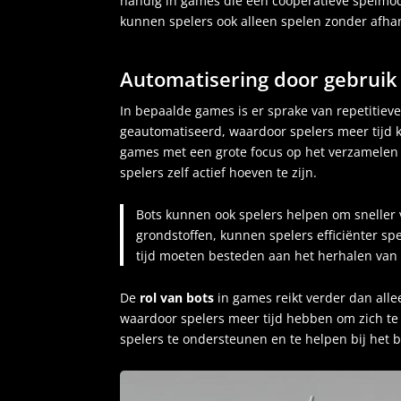
handig in games die een coöperatieve spelmo
kunnen spelers ook alleen spelen zonder afhank
Automatisering door gebruik
In bepaalde games is er sprake van repetitiev
geautomatiseerd, waardoor spelers meer tijd 
games met een grote focus op het verzamelen 
spelers zelf actief hoeven te zijn.
Bots kunnen ook spelers helpen om sneller v
grondstoffen, kunnen spelers efficiënter sp
tijd moeten besteden aan het herhalen van 
De
rol van bots
in games reikt verder dan all
waardoor spelers meer tijd hebben om zich te
spelers te ondersteunen en te helpen bij het b