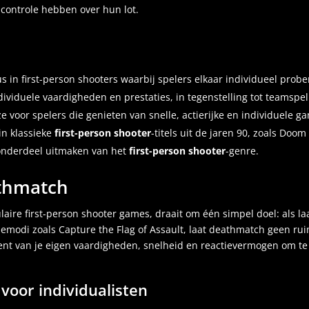
 controle hebben over hun lot.
n first-person shooters waarbij spelers elkaar individueel prober
viduele vaardigheden en prestaties, in tegenstelling tot teamspel
voor spelers die genieten van snelle, actierijke en individuele g
in klassieke
first-person shooter
-titels uit de jaren 90, zoals Doo
 onderdeel uitmaken van het
first-person shooter
-genre.
athmatch
ire first-person shooter games, draait om één simpel doel: als la
amemodi zoals
Capture the Flag
of Assault, laat deathmatch geen rui
 bent van je eigen vaardigheden, snelheid en reactievermogen om t
oor individualisten