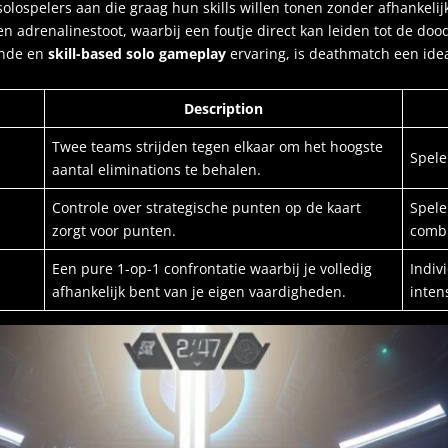
olospelers aan die graag hun skills willen tonen zonder afhankelij
adrenalinestoot, waarbij een foutje direct kan leiden tot de dood v
ende en
skill-based
solo gameplay
ervaring, is deathmatch een id
Description
Twee teams strijden tegen elkaar om het hoogste
Spele
aantal eliminations te behalen.
Controle over strategische punten op de kaart
Spele
zorgt voor punten.
comb
Een pure 1-op-1 confrontatie waarbij je volledig
Indiv
afhankelijk bent van je eigen vaardigheden.
inten