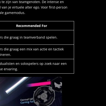
k te zijn van teamgenoten. De intense en
an je virtuele alter ego. Voor first-person
eale gamemodus.
Recommended For
rs die graag in teamverband spelen.
rs die graag een mix van actie en tactiek
ineren.
idualisten en solospelers op zoek naar een
se ervaring.