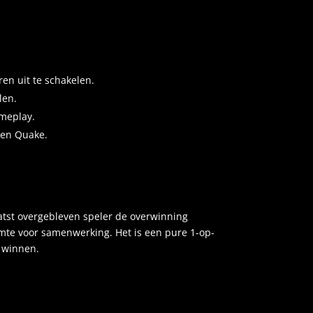
en uit te schakelen.
len.
ameplay.
m en Quake.
atst overgebleven speler de overwinning
mte voor samenwerking. Het is een pure 1-op-
e winnen.