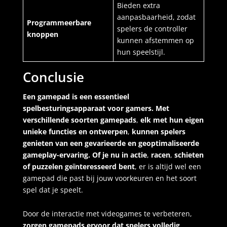
Bieden extra
aanpasbaarheid, zodat
Programmeerbare
spelers de controller
knoppen
kunnen afstemmen op
hun speelstijl.
Conclusie
Een gamepad is een essentieel
spelbesturingsapparaat voor
gamers
. Met
verschillende soorten gamepads
,
elk met hun eigen
unieke functies en ontwerpen
,
kunnen spelers
genieten van een gevarieerde en geoptimaliseerde
gameplay-ervaring. Of je nu in actie
,
racen
,
schieten
of puzzelen geïnteresseerd bent
, er is altijd wel een
gamepad die past bij jouw voorkeuren en het soort
spel dat je speelt.
Door de interactie met videogames te verbeteren,
zorgen gamepads ervoor dat spelers volledig