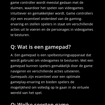
game controller wordt meestal gedaan met de
duimen, waardoor het spelen van videogames
intuïtiever en gemakkelijker wordt. Game controllers
zijn een essentieel onderdeel van de gaming-
ervaring en stellen spelers in staat om verschillende
acties uit te voeren en de personages in videogames
te besturen.
Q: Wat is een gamepad?
A: Een gamepad is een spelbesturingsapparaat dat
wordt gebruikt om videogames te besturen. Met een
gamepad kunnen spelers gemakkelijk door de game
navigeren en verschillende acties uitvoeren.
Gamepads zijn essentieel voor een optimale
gameplay-ervaring en bieden spelers de
mogelijkheid om volledig op te gaan in de virtuele
wereld van het spel.
Q: Welke soorten game