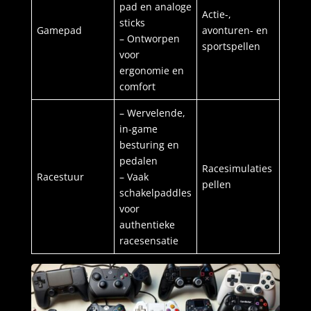
pad en analoge
Actie-,
sticks
Gamepad
avonturen- en
– Ontworpen
sportspellen
voor
ergonomie en
comfort
– Wervelende,
in-game
besturing en
pedalen
Racesimulaties
Racestuur
– Vaak
pellen
schakelpaddles
voor
authentieke
racesensatie