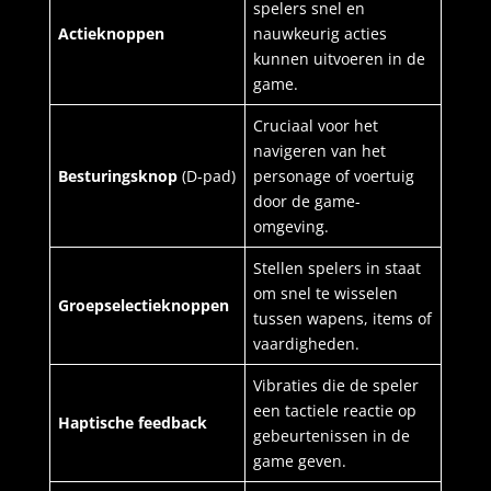
spelers snel en
Actieknoppen
nauwkeurig acties
kunnen uitvoeren in de
game.
Cruciaal voor het
navigeren van het
Besturingsknop
(D-pad)
personage of voertuig
door de game-
omgeving.
Stellen spelers in staat
om snel te wisselen
Groepselectieknoppen
tussen wapens, items of
vaardigheden.
Vibraties die de speler
een tactiele reactie op
Haptische feedback
gebeurtenissen in de
game geven.