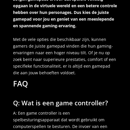
opgaan in de virtuele wereld en een betere controle
hebben over hun personages. Dus kies de juiste
gamepad voor jou en geniet van een meeslepende
en spannende gaming-ervaring.
Met de vele opties die beschikbaar zijn, kunnen
gamers de juiste gamepad vinden die hun gaming-
ervaringen naar een hoger niveau tilt. Of je nu op
zoek bent naar superieure prestaties, comfort of een
specifieke functionaliteit, er is altijd een gamepad
die aan jouw behoeften voldoet.
FAQ
Q: Wat is een game controller?
A: Een game controller is een
spelbesturingsapparaat dat wordt gebruikt om
computerspellen te besturen. De invoer van een