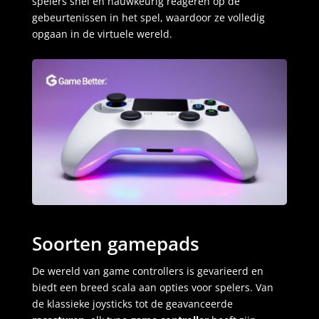
spelers snel en nauwkeurig reageren op de
gebeurtenissen in het spel, waardoor ze volledig
opgaan in de virtuele wereld.
Soorten gamepads
De wereld van game controllers is gevarieerd en
biedt een breed scala aan opties voor spelers. Van
de klassieke joysticks tot de geavanceerde