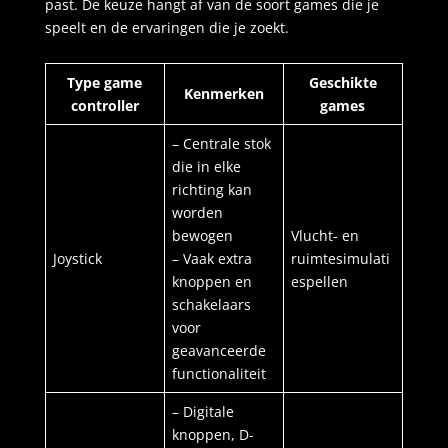
past. De keuze hangt af van de soort games die je
speelt en de ervaringen die je zoekt.
Type game
Geschikte
Kenmerken
controller
games
– Centrale stok
die in elke
richting kan
worden
bewogen
Vlucht- en
Joystick
– Vaak extra
ruimtesimulati
knoppen en
espellen
schakelaars
voor
geavanceerde
functionaliteit
– Digitale
knoppen, D-