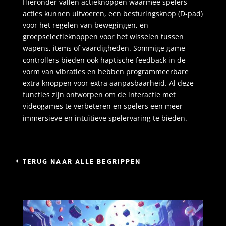
Hieronder vallen actieknoppen waarmee spelers
acties kunnen uitvoeren, een besturingsknop (D-pad)
voor het regelen van bewegingen, en
groepselectieknoppen voor het wisselen tussen
wapens, items of vaardigheden. Sommige game
controllers bieden ook haptische feedback in de
vorm van vibraties en hebben programmeerbare
extra knoppen voor extra aanpasbaarheid. Al deze
functies zijn ontworpen om de interactie met
videogames te verbeteren en spelers een meer
immersieve en intuïtieve spelervaring te bieden.
TERUG NAAR ALLE BEGRIPPEN