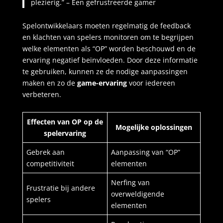
plezierig.” – Een gefrustreerde gamer
Spelontwikkelaars moeten regelmatig de feedback
en klachten van spelers monitoren om te begrijpen
welke elementen als “OP” worden beschouwd en de
ervaring negatief beïnvloeden. Door deze informatie
te gebruiken, kunnen ze de nodige aanpassingen
maken en zo de
game-ervaring
voor iedereen
verbeteren.
Effecten van OP op de
Mogelijke oplossingen
spelervaring
Gebrek aan
Aanpassing van “OP”
competitiviteit
elementen
Nerfing van
Frustratie bij andere
overweldigende
spelers
elementen