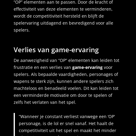
“OP” elementen aan te passen. Door de kracht of
effectiviteit van deze elementen te verminderen,
wordt de competitiviteit hersteld en blijft de
spelervaring uitdagend en bevredigend voor alle
spelers.
Verlies van game-ervaring
De aanwezigheid van “OP” elementen kan leiden tot
frustratie en een verlies van
game-ervaring
voor
spelers. Als bepaalde vaardigheden, personages of
wapens te sterk zijn, kunnen andere spelers zich
machteloos en benadeeld voelen. Dit kan leiden tot
een verminderde motivatie om door te spelen of
zelfs het verlaten van het spel.
“Wanneer je constant verliest vanwege een ‘OP’
personage, is de lol er snel vanaf. Het haalt de
competitiviteit uit het spel en maakt het minder