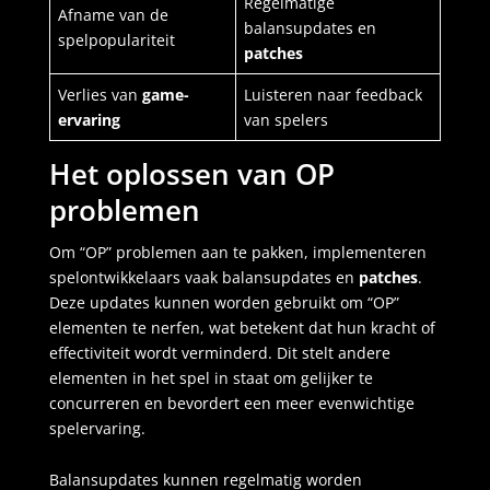
Regelmatige
Afname van de
balansupdates en
spelpopulariteit
patches
Verlies van
game-
Luisteren naar feedback
ervaring
van spelers
Het oplossen van OP
problemen
Om “OP” problemen aan te pakken, implementeren
spelontwikkelaars vaak balansupdates en
patches
.
Deze updates kunnen worden gebruikt om “OP”
elementen te nerfen, wat betekent dat hun kracht of
effectiviteit wordt verminderd. Dit stelt andere
elementen in het spel in staat om gelijker te
concurreren en bevordert een meer evenwichtige
spelervaring.
Balansupdates kunnen regelmatig worden