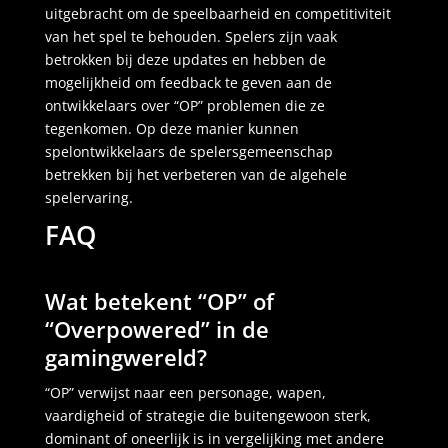
uitgebracht om de speelbaarheid en competitiviteit
van het spel te behouden. Spelers zijn vaak
betrokken bij deze updates en hebben de
mogelijkheid om feedback te geven aan de
ontwikkelaars over “OP” problemen die ze
tegenkomen. Op deze manier kunnen
spelontwikkelaars de spelersgemeenschap
betrekken bij het verbeteren van de algehele
spelervaring.
FAQ
Wat betekent “OP” of
“Overpowered” in de
gamingwereld?
“OP” verwijst naar een personage, wapen,
vaardigheid of strategie die buitengewoon sterk,
dominant of oneerlijk is in vergelijking met andere