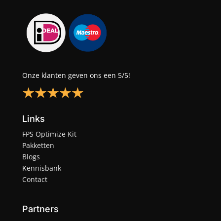
Onze klanten geven ons een 5/5!
Links
FPS Optimize Kit
Pakketten
Blogs
Kennisbank
Contact
Partners