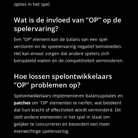
opties in het spel.
Wat is de invloed van “OP” op de
spelervaring?
Een “OP” element kan de balans van een spel
verstoren en de speelervaring negatief beïnvloeden.
Het kan ervoor zorgen dat andere spelers zich
benadeeld voelen en de competitiviteit verminderen.
Hoe lossen spelontwikkelaars
“OP” problemen op?
Spelontwikkelaars implementeren balansupdates en
patches
om “OP” elementen te nerfen, wat betekent
dat hun kracht of effectiviteit wordt verminderd. Dit
stelt andere elementen in het spel in staat om
gelijker te concurreren en bevordert een meer
evenwichtige spelervaring.