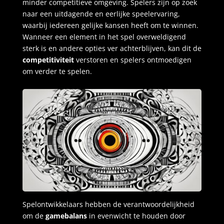
minder competitieve omgeving. Spelers zijn op zoek
naar een uitdagende en eerlijke speelervaring,
waarbij iedereen gelijke kansen heeft om te winnen.
Wanneer een element in het spel overweldigend
sterk is en andere opties ver achterblijven, kan dit de
competitiviteit
verstoren en spelers ontmoedigen
om verder te spelen.
Spelontwikkelaars hebben de verantwoordelijkheid
om de
gamebalans
in evenwicht te houden door