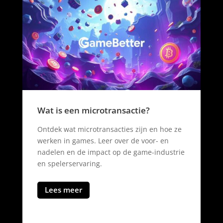
ansactie?
Wat is een free roam game
acties zijn en hoe ze
Ontdek wat een free roam game i
 over de voor- en
deze games je vrijheid geven om 
 op de game-industrie
werelden te verkennen. Leer mee
populaire titels en gameplay-ele
Lees meer