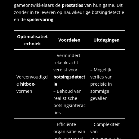
gameontwikkelaars de
prestaties
van hun game. Dit
zonder in te leveren op nauwkeurige botsingdetectie
en de
spelervaring
.
Optimalisatiet
Voordelen
Uitdagingen
echniek
– Vermindert
rekenkracht
vereist voor
– Mogelijk
Vereenvoudigd
botsingsdetect
verlies van
e
hitbox
-
ie
precisie in
vormen
– Behoud van
sommige
realistische
gevallen
botsingsinterac
ties
– Efficiënte
– Complexiteit
organisatie van
van
botsingcontrol
implementatie