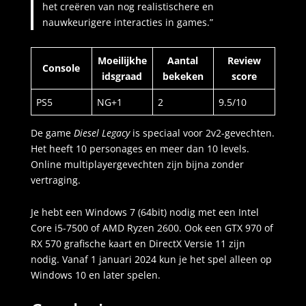
het creëren van nog realistischere en
nauwkeurigere interacties in games.”
Moeilijkhe
Aantal
Review
Console
idsgraad
bekeken
score
PS5
NG+1
2
9.5/10
De game
Diesel Legacy
is speciaal voor 2v2-gevechten.
Het heeft 10 personages en meer dan 10 levels.
Online multiplayergevechten zijn bijna zonder
vertraging.
Je hebt een Windows 7 (64bit) nodig met een Intel
Core i5-7500 of AMD Ryzen 2600. Ook een GTX 970 of
RX 570 grafische kaart en DirectX Versie 11 zijn
nodig. Vanaf 1 januari 2024 kun je het spel alleen op
Windows 10 en later spelen.