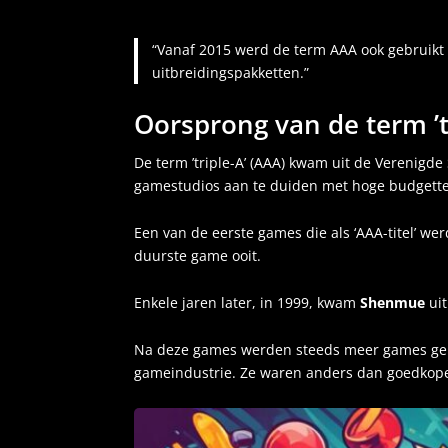
“Vanaf 2015 werd de term AAA ook gebruikt 
uitbreidingspakketten.”
Oorsprong van de term ’tr
De term ’triple-A’ (AAA) kwam uit de Verenigd
gamestudios aan te duiden met hoge budgett
Een van de eerste games die als ‘AAA-titel’ we
duurste game ooit.
Enkele jaren later, in 1999, kwam
Shenmue
uit
Na deze games werden steeds meer games gema
gameindustrie. Ze waren anders dan goedkoper