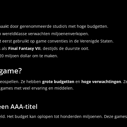
emaakt door gerenommeerde studio’s met hoge budgetten.
n wereldklasse verwachten miljoenenverkopen.
het eerst gebruikt op game conventies in de Verenigde Staten.
s als
Final Fantasy VII
, destijds de duurste ooit.
0 miljoen dollar om te maken.
) game?
ideospellen. Ze hebben
grote budgetten
en
hoge verwachtingen
. Z
 games met veel ervaring en middelen.
en AAA-titel
geld. Het budget kan oplopen tot honderden miljoenen. Deze game